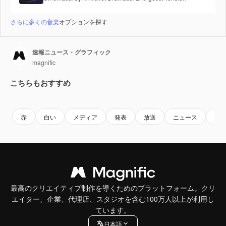
さらに多くの音楽
オプションを探す
速報ニュース・グラフィック
magnific
こちらもおすすめ
赤
白い
メディア
発表
放送
ニュース
テ
最高のクリエイティブ制作を導くためのプラットフォーム。クリ
エイター、企業、代理店、スタジオを含む100万人以上が利用し
ています。
日本語