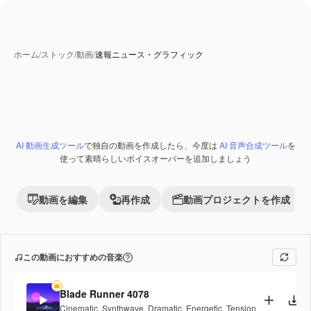
ホーム
/
ストック
/
動画
/
速報ニュース・グラフィック
AI 動画生成ツール
で独自の動画を作成したら、今度は
AI 音声合成ツール
を
使って素晴らしいボイスオーバーを追加しましょう
動画を編集
再作成
動画プロジェクトを作成
この動画におすすめの音楽
Blade Runner 4078
Cinematic
,
Synthwave
,
Dramatic
,
Energetic
,
Tension