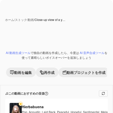
ホーム
/
ストック
/
動画
/
Close-up view of a y…
AI 動画生成ツール
で独自の動画を作成したら、今度は
AI 音声合成ツール
を
使って素晴らしいボイスオーバーを追加しましょう
動画を編集
再作成
動画プロジェクトを作成
この動画におすすめの音楽
Hierbabuena
Pop
,
Acoustic
,
Laid Back
,
Peaceful
,
Hopeful
,
Sentimental
,
Melancho