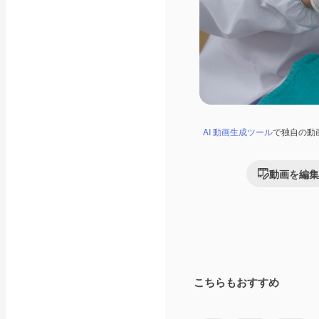
AI 動画生成ツール
で独自の動
動画を編集
こちらもおすすめ
Premium
Premium
AIによって生成さ