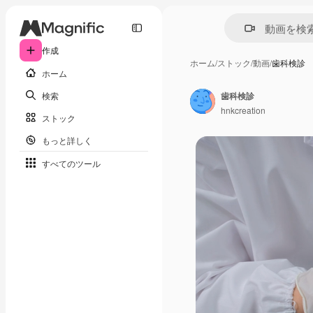
作成
ホーム
/
ストック
/
動画
/
歯科検診
ホーム
検索
歯科検診
hnkcreation
ストック
もっと詳しく
すべてのツール