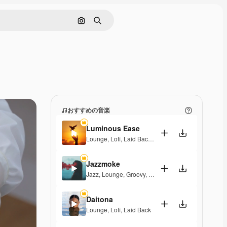
画像で検索
検索
おすすめの音楽
Luminous Ease
Lounge
,
Lofi
,
Laid Back
,
Hopeful
Jazzmoke
Jazz
,
Lounge
,
Groovy
,
Laid Back
,
Elegant
Daitona
Lounge
,
Lofi
,
Laid Back