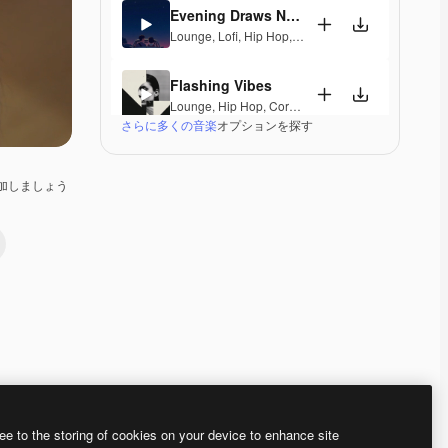
Evening Draws Near
Lounge
,
Lofi
,
Hip Hop
,
Laid Back
,
Peaceful
,
Hopefu
Flashing Vibes
Lounge
,
Hip Hop
,
Corporate
,
Groovy
,
Laid Back
,
El
さらに多くの音楽
オプションを探す
Mirage Lounge
Lounge
,
Ambient
,
Laid Back
,
Peaceful
加しましょう
Tiffany
Jazz
,
Lounge
,
Hip Hop
,
Laid Back
,
Elegant
Danzakuni
Electronic
,
Lounge
,
Happy
,
Groovy
,
Laid Back
Third Floor
Jazz
,
Electronic
,
Lounge
,
Groovy
,
Laid Back
,
Soulfu
Premium
Premium
Premium
Premium
ee to the storing of cookies on your device to enhance site