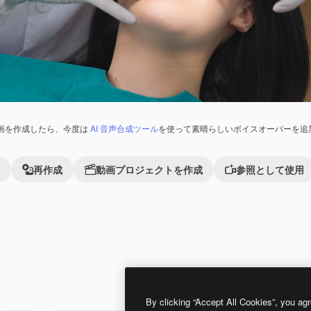
画を作成したら、今度は
AI 音声合成ツール
を使って素晴らしいボイスオーバーを追
再作成
動画プロジェクトを作成
参照として使用
れました。
Premium
Premium
By clicking “Accept All Cookies”, you agr