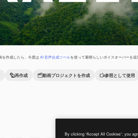
画を作成したら、今度は
AI 音声合成ツール
を使って素晴らしいボイスオーバーを追
再作成
動画プロジェクトを作成
参照として使用
By clicking “Accept All Cookies”, you agr