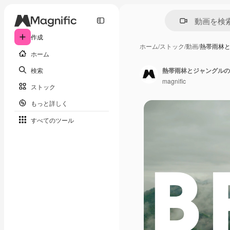
作成
ホーム
/
ストック
/
動画
/
熱帯雨林
ホーム
検索
magnific
ストック
もっと詳しく
すべてのツール