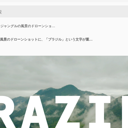
とジャングルの風景のドローンショ…
熱帯雨林とジャングルの風景のドローンショットに、「ブラジル」という文字が重ねられたアニメーショングラフィック。