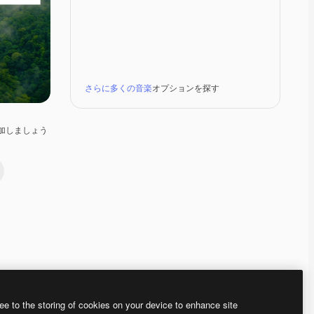
さらに多くの音楽
オプションを探す
加しましょう
Premium
Premium
Premium
Premium
ee to the storing of cookies on your device to enhance site