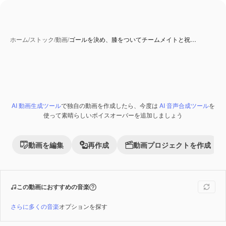
ホーム
/
ストック
/
動画
/
ゴールを決め、膝をついてチームメイトと祝…
AI 動画生成ツール
で独自の動画を作成したら、今度は
AI 音声合成ツール
を
使って素晴らしいボイスオーバーを追加しましょう
動画を編集
再作成
動画プロジェクトを作成
この動画におすすめの音楽
さらに多くの音楽
オプションを探す