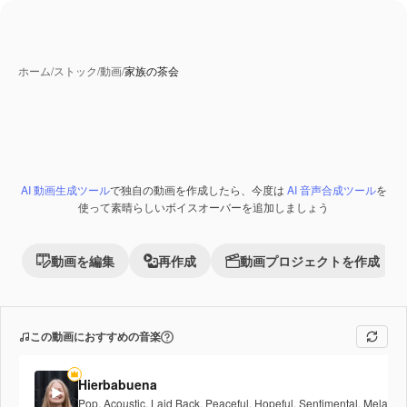
ホーム
/
ストック
/
動画
/
家族の茶会
AI 動画生成ツール
で独自の動画を作成したら、今度は
AI 音声合成ツール
を
使って素晴らしいボイスオーバーを追加しましょう
動画を編集
再作成
動画プロジェクトを作成
この動画におすすめの音楽
Hierbabuena
Pop
,
Acoustic
,
Laid Back
,
Peaceful
,
Hopeful
,
Sentimental
,
Melancho