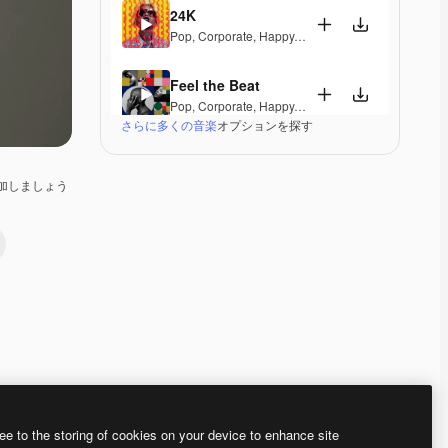
24K
Pop
,
Corporate
,
Happy
,
Energetic
,
Playful
,
Exciting
Feel the Beat
Pop
,
Corporate
,
Happy
,
Groovy
,
Energetic
,
Exciting
さらに多くの音楽
オプションを探す
A Special Morning
Pop
,
Corporate
,
Happy
,
Laid Back
,
Peaceful
,
Hopef
加しましょう
Dominion
Pop
,
Electronic
,
Corporate
,
Happy
,
Groovy
,
Energet
Fine Day Anthem
Pop
,
Corporate
,
Happy
,
Groovy
,
Peaceful
,
Hopeful
,
A Different Life
Pop
,
Corporate
,
Happy
,
Groovy
,
Energetic
ee to the storing of cookies on your device to enhance site