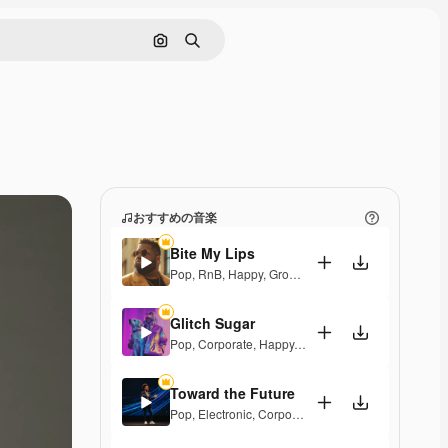
画像で検索
検索
おすすめの音楽
Bite My Lips
Pop
,
RnB
,
Happy
,
Groovy
,
Soulful
,
Upbeat
Glitch Sugar
Pop
,
Corporate
,
Happy
,
Groovy
,
Upbeat
Toward the Future
Pop
,
Electronic
,
Corporate
,
Happy
,
Energetic