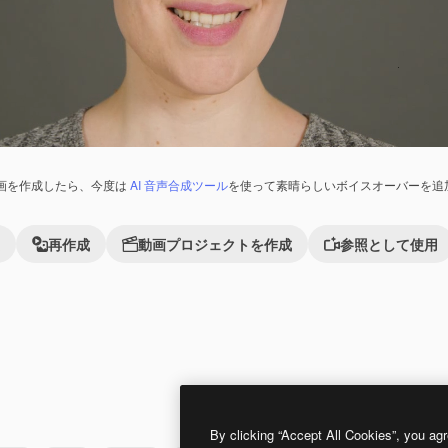
画を作成したら、今度は
AI 音声合成ツール
を使って素晴らしいボイスオーバーを追
再作成
動画プロジェクトを作成
参照として使用
By clicking “Accept All Cookies”, you agr