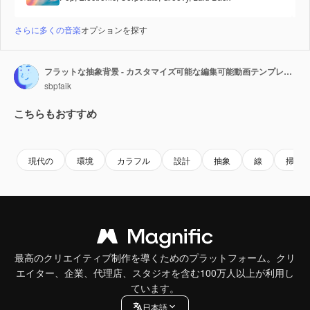
さらに多くの音楽
オプションを探す
フラットな抽象背景 - カスタマイズ可能な編集可能動画テンプレート
sbpfaik
こちらもおすすめ
Premium
Premium
Premium
Premium
現代の
環境
カラフル
設計
抽象
線
掃除
最高のクリエイティブ制作を導くためのプラットフォーム。クリ
エイター、企業、代理店、スタジオを含む100万人以上が利用し
ています。
日本語