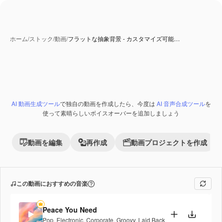
ホーム
/
ストック
/
動画
/
フラットな抽象背景 - カスタマイズ可能…
AI 動画生成ツール
で独自の動画を作成したら、今度は
AI 音声合成ツール
を
使って素晴らしいボイスオーバーを追加しましょう
動画を編集
再作成
動画プロジェクトを作成
この動画におすすめの音楽
Peace You Need
Pop
,
Electronic
,
Corporate
,
Groovy
,
Laid Back