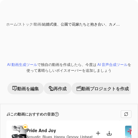
ホーム
/
ストック
/
動画
/
結婚式後、公園で花嫁たちと抱き合い、カメ…
AI 動画生成ツール
で独自の動画を作成したら、今度は
AI 音声合成ツール
を
使って素晴らしいボイスオーバーを追加しましょう
動画を編集
再作成
動画プロジェクトを作成
この動画におすすめの音楽
Pride And Joy
Acoustic
,
Blues
,
Happy
,
Groovy
,
Upbeat