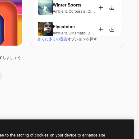
Winter Sports
Ambient
,
Corporate
,
Cinematic
,
Peaceful
,
Hopeful
,
Flycatcher
Ambient
,
Cinematic
,
Dramatic
,
Peaceful
さらに多くの音楽
オプションを探す
Vostoc
Ambient
,
Cinematic
,
Dramatic
,
Laid Back
,
Peaceful
加しましょう
Mirage Lounge
Lounge
,
Ambient
,
Laid Back
,
Peaceful
Valleys And Peaks
Ambient
,
Peaceful
,
Hopeful
,
Melancholic
,
Elegant
Radiant Peace
Electronic
,
Ambient
,
Happy
,
Peaceful
ee to the storing of cookies on your device to enhance site