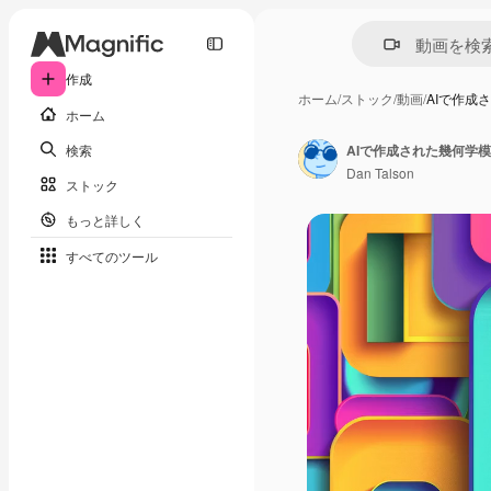
作成
ホーム
/
ストック
/
動画
/
AIで作成
ホーム
検索
AIで作成された幾何学
Dan Talson
ストック
もっと詳しく
すべてのツール