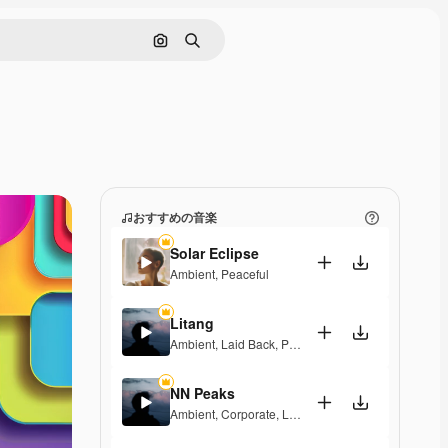
画像で検索
検索
おすすめの音楽
Solar Eclipse
Ambient
,
Peaceful
Litang
Ambient
,
Laid Back
,
Peaceful
,
Hopeful
NN Peaks
Ambient
,
Corporate
,
Laid Back
,
Peaceful
,
Hopeful