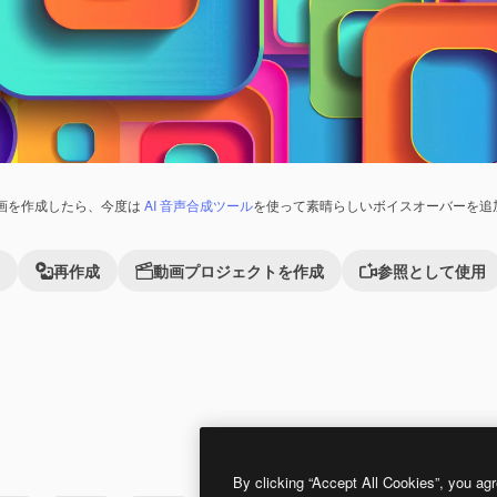
画を作成したら、今度は
AI 音声合成ツール
を使って素晴らしいボイスオーバーを追
再作成
動画プロジェクトを作成
参照として使用
した。
AIによって生成されました。
By clicking “Accept All Cookies”, you agr