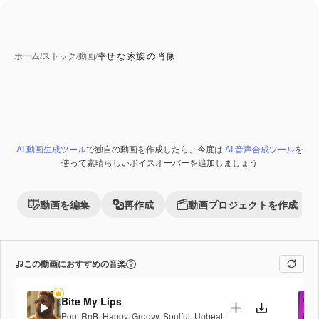
ホーム
/
ストック
/
動画
/
幸せ な 家族 の 肖像
AI 動画生成ツール
で独自の動画を作成したら、今度は
AI 音声合成ツール
を
使って素晴らしいボイスオーバーを追加しましょう
動画を編集
再作成
動画プロジェクトを作成
この動画におすすめの音楽
Bite My Lips
Pop
,
RnB
,
Happy
,
Groovy
,
Soulful
,
Upbeat