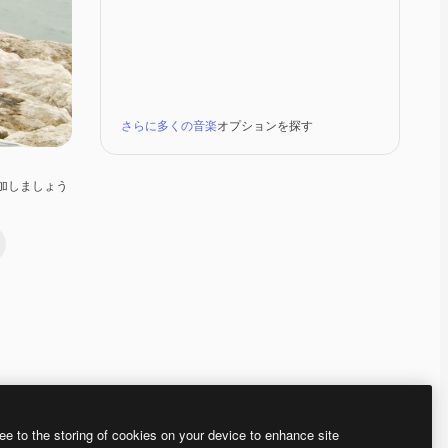
さらに多くの音楽
オプションを探す
加しましょう
Premium
Premium
ee to the storing of cookies on your device to enhance site