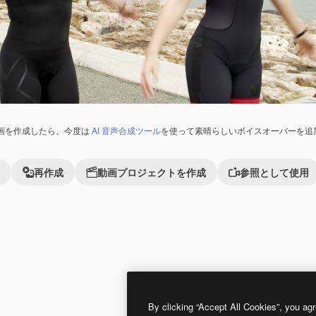
画を作成したら、今度は
AI 音声合成ツール
を使って素晴らしいボイスオーバーを追
再作成
動画プロジェクトを作成
参照として使用
By clicking “Accept All Cookies”, you agr