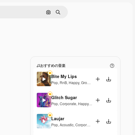
画像で検索
検索
おすすめの音楽
Bite My Lips
Pop
,
RnB
,
Happy
,
Groovy
,
Soulful
,
Upbeat
Glitch Sugar
Pop
,
Corporate
,
Happy
,
Groovy
,
Upbeat
Laujar
Pop
,
Acoustic
,
Corporate
,
Happy
,
Hopeful
,
Sentime