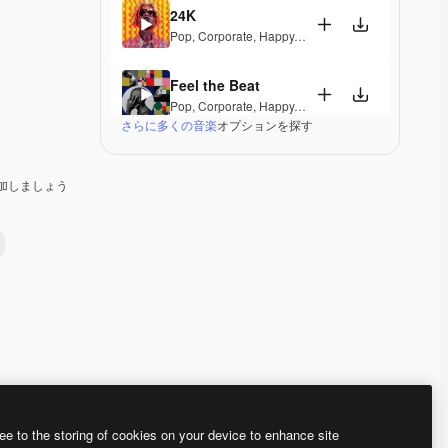
24K
Pop
,
Corporate
,
Happy
,
Energetic
,
Playful
,
Exciting
Feel the Beat
Pop
,
Corporate
,
Happy
,
Groovy
,
Energetic
,
Exciting
さらに多くの音楽
オプションを探す
A Special Morning
Pop
,
Corporate
,
Happy
,
Laid Back
,
Peaceful
,
Hopef
加しましょう
Dominion
Pop
,
Electronic
,
Corporate
,
Happy
,
Groovy
,
Energet
Fine Day Anthem
Pop
,
Corporate
,
Happy
,
Groovy
,
Peaceful
,
Hopeful
,
A Different Life
Pop
,
Corporate
,
Happy
,
Groovy
,
Energetic
ee to the storing of cookies on your device to enhance site