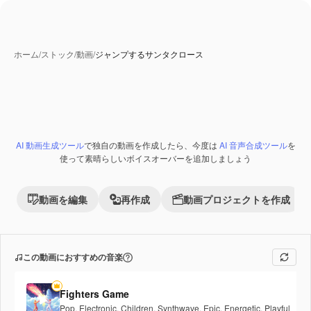
ホーム
/
ストック
/
動画
/
ジャンプするサンタクロース
AI 動画生成ツール
で独自の動画を作成したら、今度は
AI 音声合成ツール
を
使って素晴らしいボイスオーバーを追加しましょう
動画を編集
再作成
動画プロジェクトを作成
この動画におすすめの音楽
Fighters Game
Pop
,
Electronic
,
Children
,
Synthwave
,
Epic
,
Energetic
,
Playful