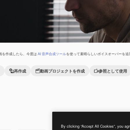
画を作成したら、今度は
AI 音声合成ツール
を使って素晴らしいボイスオーバーを追
再作成
動画プロジェクトを作成
参照として使用
れました。
Premium
Premium
AIによって生成されました。
By clicking “Accept All Cookies”, you agr