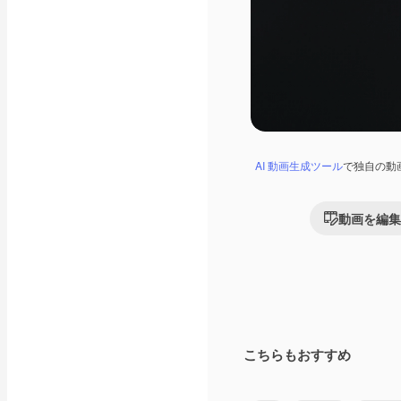
AI 動画生成ツール
で独自の動
動画を編集
こちらもおすすめ
Premium
Premium
AIによって生成さ