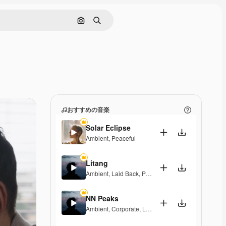
画像で検索
検索
おすすめの音楽
Solar Eclipse
Ambient
,
Peaceful
Litang
Ambient
,
Laid Back
,
Peaceful
,
Hopeful
NN Peaks
Ambient
,
Corporate
,
Laid Back
,
Peaceful
,
Hopeful