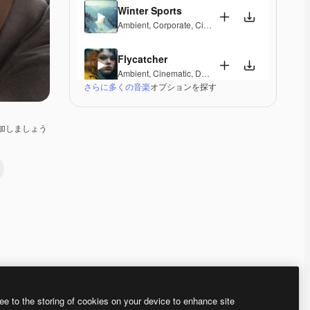
Winter Sports
Ambient
,
Corporate
,
Cinematic
,
Peaceful
,
Hopeful
,
Flycatcher
Ambient
,
Cinematic
,
Dramatic
,
Peaceful
さらに多くの音楽
オプションを探す
Vostoc
Ambient
,
Cinematic
,
Dramatic
,
Laid Back
,
Peaceful
加しましょう
Mirage Lounge
Lounge
,
Ambient
,
Laid Back
,
Peaceful
Valleys And Peaks
Ambient
,
Peaceful
,
Hopeful
,
Melancholic
,
Elegant
Radiant Peace
Electronic
,
Ambient
,
Happy
,
Peaceful
Premium
Premium
Premium
Premium
AIによって生成さ
ee to the storing of cookies on your device to enhance site