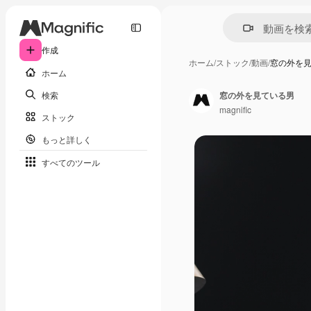
作成
ホーム
/
ストック
/
動画
/
窓の外を
ホーム
検索
窓の外を見ている男
magnific
ストック
もっと詳しく
すべてのツール