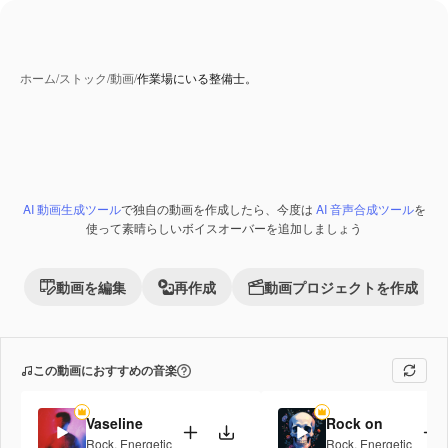
ホーム
/
ストック
/
動画
/
作業場にいる整備士。
AI 動画生成ツール
で独自の動画を作成したら、今度は
AI 音声合成ツール
を
使って素晴らしいボイスオーバーを追加しましょう
動画を編集
再作成
動画プロジェクトを作成
この動画におすすめの音楽
Vaseline
Rock on
Rock
,
Energetic
Rock
,
Energetic