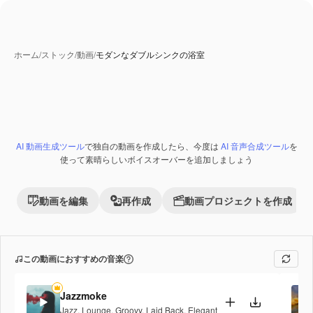
ホーム
/
ストック
/
動画
/
モダンなダブルシンクの浴室
AI 動画生成ツール
で独自の動画を作成したら、今度は
AI 音声合成ツール
を
使って素晴らしいボイスオーバーを追加しましょう
動画を編集
再作成
動画プロジェクトを作成
この動画におすすめの音楽
Jazzmoke
Jazz
,
Lounge
,
Groovy
,
Laid Back
,
Elegant