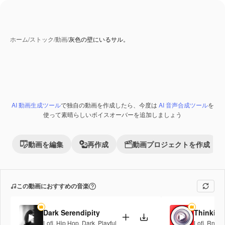
ホーム
/
ストック
/
動画
/
灰色の壁にいるサル。
AI 動画生成ツール
で独自の動画を作成したら、今度は
AI 音声合成ツール
を
使って素晴らしいボイスオーバーを追加しましょう
動画を編集
再作成
動画プロジェクトを作成
この動画におすすめの音楽
Dark Serendipity
Thinking
Lofi
,
Hip Hop
,
Dark
,
Playful
Lofi
,
RnB
,