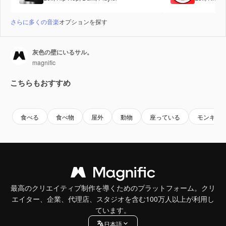
さらに多くの音楽
オプションを探す
灰色の壁にいるサル。
magnific
こちらもおすすめ
Premium
Premium
Premium
Premium
食べる
食べ物
屋外
動物
座っている
モンキー
最高のクリエイティブ制作を導くためのプラットフォーム。クリ
エイター、企業、代理店、スタジオを含む100万人以上が利用し
ています。
日本語