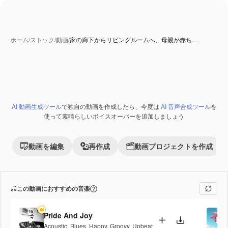
ホーム
/
ストック
/
動画
/
家の廊下からリビングルームへ、母親が赤ち…
AI 動画生成ツール
で独自の動画を作成したら、今度は
AI 音声合成ツール
を
使って素晴らしいボイスオーバーを追加しましょう
動画を編集
再作成
動画プロジェクトを作成
この動画におすすめの音楽
Pride And Joy
Acoustic
,
Blues
,
Happy
,
Groovy
,
Upbeat