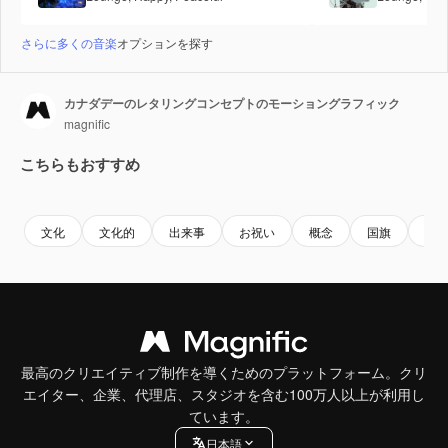
さらに多くの音楽
オプションを探す
カナダデーのレタリングコンセプトのモーショングラフィック
magnific
こちらもおすすめ
Premium
Premium
AIによって生成されました。
Premium
Premium
文化
文化的
出来事
お祝い
概念
国旗
自
最高のクリエイティブ制作を導くためのプラットフォーム。クリ
エイター、企業、代理店、スタジオを含む100万人以上が利用し
ています。
日本語