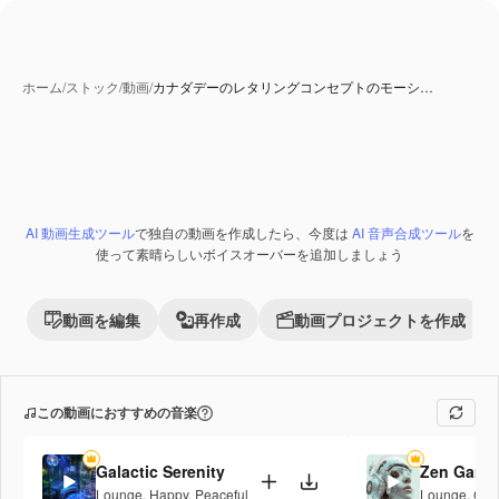
ホーム
/
ストック
/
動画
/
カナダデーのレタリングコンセプトのモーシ…
AI 動画生成ツール
で独自の動画を作成したら、今度は
AI 音声合成ツール
を
使って素晴らしいボイスオーバーを追加しましょう
動画を編集
再作成
動画プロジェクトを作成
この動画におすすめの音楽
Galactic Serenity
Zen Gard
Lounge
,
Happy
,
Peaceful
Lounge
,
Cor