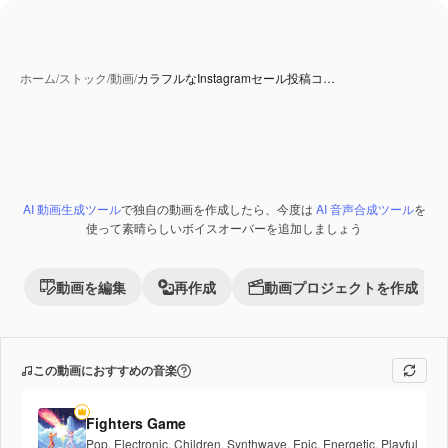
ホーム
/
ストック
/
動画
/
カラフルなInstagramセール投稿コ…
AI 動画生成ツール
で独自の動画を作成したら、今度は
AI 音声合成ツール
を
使って素晴らしいボイスオーバーを追加しましょう
動画を編集
再作成
動画プロジェクトを作成
この動画におすすめの音楽
Fighters Game
Pop
,
Electronic
,
Children
,
Synthwave
,
Epic
,
Energetic
,
Playful