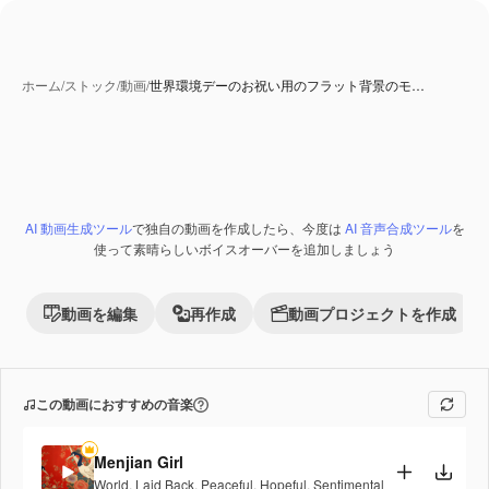
ホーム
/
ストック
/
動画
/
世界環境デーのお祝い用のフラット背景のモ…
AI 動画生成ツール
で独自の動画を作成したら、今度は
AI 音声合成ツール
を
使って素晴らしいボイスオーバーを追加しましょう
動画を編集
再作成
動画プロジェクトを作成
この動画におすすめの音楽
Menjian Girl
World
,
Laid Back
,
Peaceful
,
Hopeful
,
Sentimental