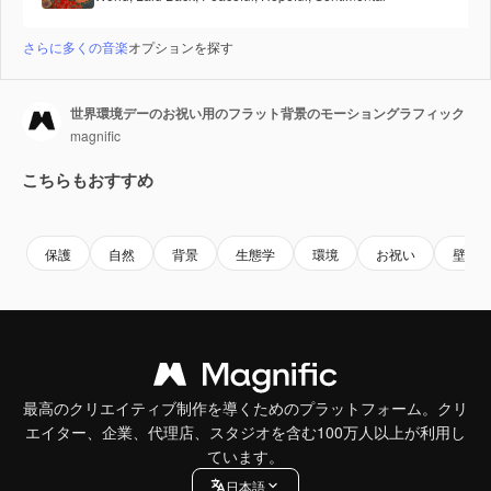
さらに多くの音楽
オプションを探す
世界環境デーのお祝い用のフラット背景のモーショングラフィック
magnific
こちらもおすすめ
保護
自然
背景
生態学
環境
お祝い
壁紙
最高のクリエイティブ制作を導くためのプラットフォーム。クリ
エイター、企業、代理店、スタジオを含む100万人以上が利用し
ています。
日本語