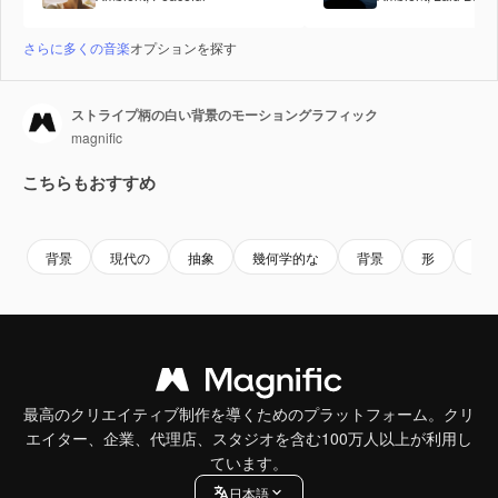
さらに多くの音楽
オプションを探す
ストライプ柄の白い背景のモーショングラフィック
magnific
こちらもおすすめ
背景
現代の
抽象
幾何学的な
背景
形
抽
最高のクリエイティブ制作を導くためのプラットフォーム。クリ
エイター、企業、代理店、スタジオを含む100万人以上が利用し
ています。
日本語