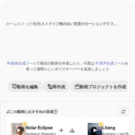
ホーム
/
ストック
/
動画
/
ストライプ柄の白い背景のモーショングラフ…
AI 動画生成ツール
で独自の動画を作成したら、今度は
AI 音声合成ツール
を
使って素晴らしいボイスオーバーを追加しましょう
動画を編集
再作成
動画プロジェクトを作成
この動画におすすめの音楽
Solar Eclipse
Litang
Ambient
,
Peaceful
Ambient
,
Laid Back