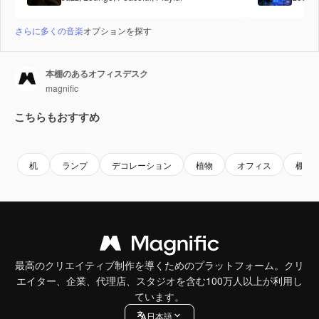
さらに多くの音楽
オプションを探す
本棚のあるオフィスデスク
magnific
こちらもおすすめ
Premium
Premium
AIによっ
机
ランプ
デコレーション
植物
オフィス
棚
最高のクリエイティブ制作を導くためのプラットフォーム。クリ
エイター、企業、代理店、スタジオを含む100万人以上が利用し
ています。
日本語