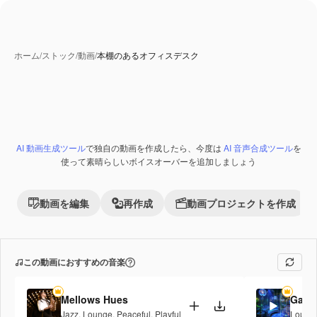
ホーム
/
ストック
/
動画
/
本棚のあるオフィスデスク
AI 動画生成ツール
で独自の動画を作成したら、今度は
AI 音声合成ツール
を
使って素晴らしいボイスオーバーを追加しましょう
動画を編集
再作成
動画プロジェクトを作成
この動画におすすめの音楽
Mellows Hues
Galac
Jazz
,
Lounge
,
Peaceful
,
Playful
Loung