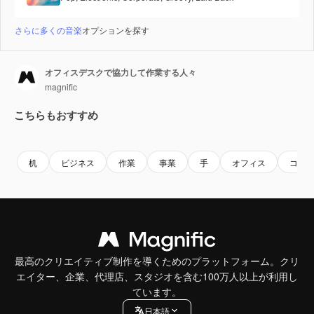
さらに多くの音楽
オプションを探す
オフィスデスクで協力して作業する人々
magnific
こちらもおすすめ
Premium
Premium
Premium
Premium
AIによっ
机
ビジネス
作業
事業
手
オフィス
コラ
最高のクリエイティブ制作を導くためのプラットフォーム。クリ
エイター、企業、代理店、スタジオを含む100万人以上が利用し
ています。
日本語