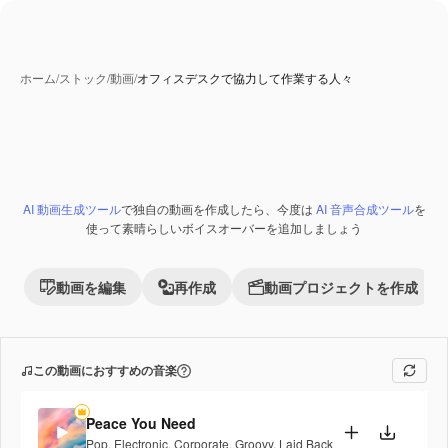
ホーム
/
ストック
/
動画
/
オフィスデスクで協力して作業する人々
AI 動画生成ツール
で独自の動画を作成したら、今度は
AI 音声合成ツール
を
使って素晴らしいボイスオーバーを追加しましょう
動画を編集
再作成
動画プロジェクトを作成
この動画におすすめの音楽
Peace You Need
Pop
,
Electronic
,
Corporate
,
Groovy
,
Laid Back