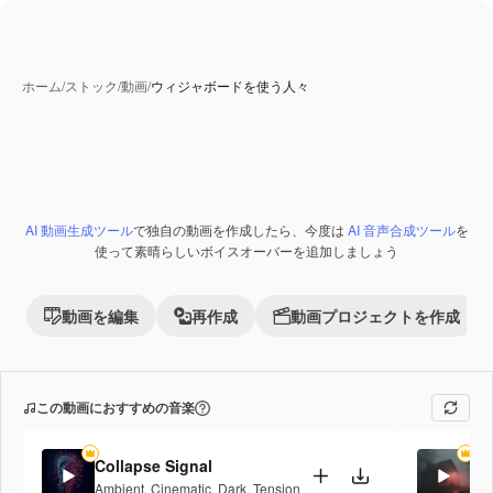
ホーム
/
ストック
/
動画
/
ウィジャボードを使う人々
AI 動画生成ツール
で独自の動画を作成したら、今度は
AI 音声合成ツール
を
使って素晴らしいボイスオーバーを追加しましょう
動画を編集
再作成
動画プロジェクトを作成
この動画におすすめの音楽
Collapse Signal
Sh
Ambient
,
Cinematic
,
Dark
,
Tension
Amb