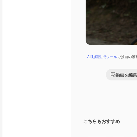
AI 動画生成ツール
で独自の動
動画を編集
こちらもおすすめ