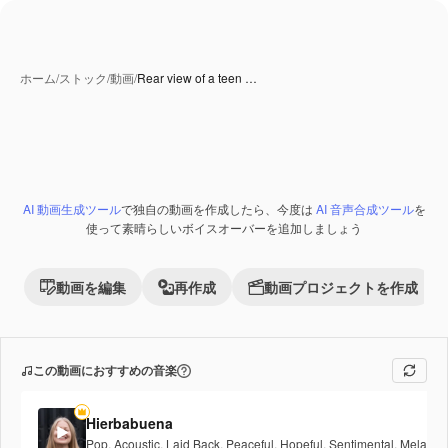
ホーム
/
ストック
/
動画
/
Rear view of a teen …
AI 動画生成ツール
で独自の動画を作成したら、今度は
AI 音声合成ツール
を
使って素晴らしいボイスオーバーを追加しましょう
動画を編集
再作成
動画プロジェクトを作成
この動画におすすめの音楽
Hierbabuena
Pop
,
Acoustic
,
Laid Back
,
Peaceful
,
Hopeful
,
Sentimental
,
Melancho