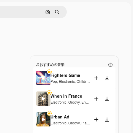
画像で検索
検索
おすすめの音楽
Fighters Game
Pop
,
Electronic
,
Children
,
Synthwave
,
Epic
,
Energet
When In France
Electronic
,
Groovy
,
Energetic
,
Playful
,
Exciting
Urban Ad
Electronic
,
Groovy
,
Playful
,
Upbeat