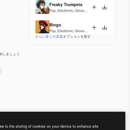
Freaky Trumpets
Pop
,
Electronic
,
Groovy
,
Energetic
,
Playful
,
Upbeat
Bingo
Pop
,
Electronic
,
Groovy
,
Energetic
,
Playful
,
Upbeat
さらに多くの音楽
オプションを探す
WEIRD
Electronic
,
Groovy
,
Energetic
,
Playful
,
Upbeat
加しましょう
Seasons Strings
Electronic
,
Classical
,
Groovy
,
Energetic
,
Playful
Me and My Team
Pop
,
Electronic
,
Epic
,
Energetic
,
Playful
,
Exciting
,
U
Chapa
Electronic
,
Latin
,
Happy
,
Groovy
,
Energetic
,
Playful
ee to the storing of cookies on your device to enhance site