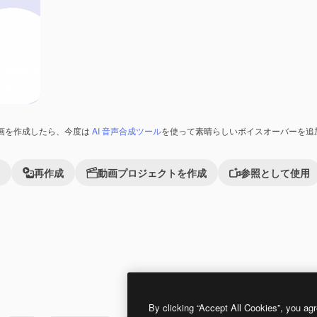
画を作成したら、今度は
AI 音声合成ツール
を使って素晴らしいボイスオーバーを追
再作成
動画プロジェクトを作成
参照として使用
By clicking “Accept All Cookies”, you agr