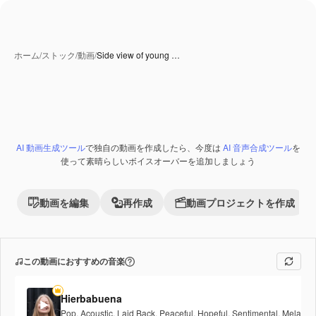
ホーム
/
ストック
/
動画
/
Side view of young …
AI 動画生成ツール
で独自の動画を作成したら、今度は
AI 音声合成ツール
を
使って素晴らしいボイスオーバーを追加しましょう
動画を編集
再作成
動画プロジェクトを作成
この動画におすすめの音楽
Hierbabuena
Pop
,
Acoustic
,
Laid Back
,
Peaceful
,
Hopeful
,
Sentimental
,
Melancho