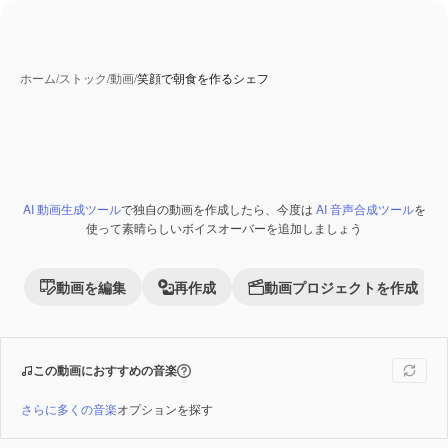
ホーム
/
ストック
/
動画
/
笑顔で朝食を作るシェフ
AI 動画生成ツール
で独自の動画を作成したら、今度は
AI 音声合成ツール
を
使って素晴らしいボイスオーバーを追加しましょう
動画を編集
再作成
動画プロジェクトを作成
この動画におすすめの音楽
さらに多くの音楽
オプションを探す