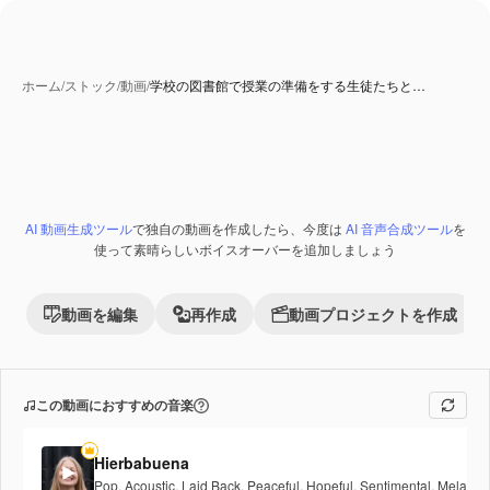
ホーム
/
ストック
/
動画
/
学校の図書館で授業の準備をする生徒たちと…
AI 動画生成ツール
で独自の動画を作成したら、今度は
AI 音声合成ツール
を
使って素晴らしいボイスオーバーを追加しましょう
動画を編集
再作成
動画プロジェクトを作成
この動画におすすめの音楽
Hierbabuena
Pop
,
Acoustic
,
Laid Back
,
Peaceful
,
Hopeful
,
Sentimental
,
Melancho