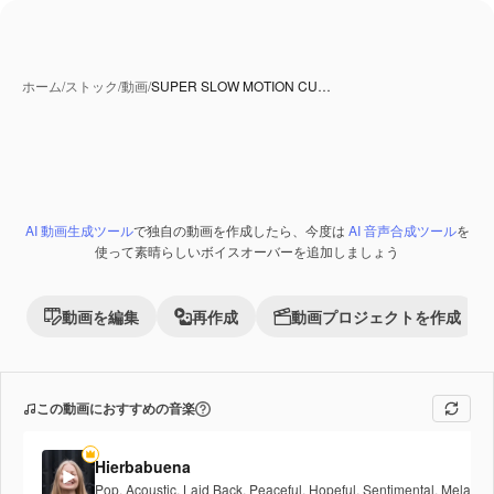
ホーム
/
ストック
/
動画
/
SUPER SLOW MOTION CU…
AI 動画生成ツール
で独自の動画を作成したら、今度は
AI 音声合成ツール
を
使って素晴らしいボイスオーバーを追加しましょう
動画を編集
再作成
動画プロジェクトを作成
この動画におすすめの音楽
Hierbabuena
Pop
,
Acoustic
,
Laid Back
,
Peaceful
,
Hopeful
,
Sentimental
,
Melancho