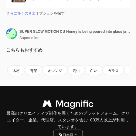
さらに多くの音楽
オプションを探す
SUPER SLOW MOTION CU Honey is being poured into glass jar against bright background
Supamotion
こちらもおすすめ
Premium
Premium
AIによっ
木材
背景
オレンジ
高い
白い
ガラス
ナ
最高のクリエイティブ制作を導くためのプラットフォーム。クリ
エイター、企業、代理店、スタジオを含む100万人以上が利用し
ています。
日本語