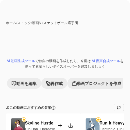
ホーム
/
ストック
/
動画
/
バスケットボール選手団
AI 動画生成ツール
で独自の動画を作成したら、今度は
AI 音声合成ツール
を
使って素晴らしいボイスオーバーを追加しましょう
動画を編集
再作成
動画プロジェクトを作成
この動画におすすめの音楽
Skyline Hustle
Run It Heavy
Hip Hop
,
Energetic
Electronic
,
Hip Hop