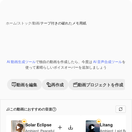
ホーム
/
ストック
/
動画
/
テープ付きの破れたメモ用紙
AI 動画生成ツール
で独自の動画を作成したら、今度は
AI 音声合成ツール
を
使って素晴らしいボイスオーバーを追加しましょう
動画を編集
再作成
動画プロジェクトを作成
この動画におすすめの音楽
Solar Eclipse
Litang
Ambient
,
Peaceful
Ambient
,
Laid Back