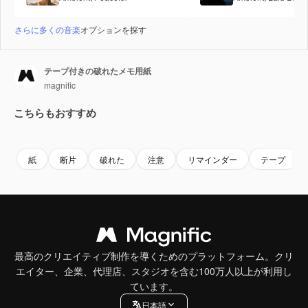
さらに多くの音楽
オプションを探す
テープ付きの破れたメモ用紙
magnific
こちらもおすすめ
Premium
Premium
Premium
Premium
紙
断片
破れた
注意
リマインダー
テープ
最高のクリエイティブ制作を導くためのプラットフォーム。クリ
エイター、企業、代理店、スタジオを含む100万人以上が利用し
ています。
日本語