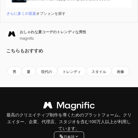
さらに多くの音楽
オプションを探す
おしゃれな夏コーデのトレンディな男性
magnific
こちらもおすすめ
Premium
Premium
男
夏
現代の
トレンディ
スタイル
画像
最高のクリエイティブ制作を導くためのプラットフォーム。クリ
エイター、企業、代理店、スタジオを含む100万人以上が利用し
ています。
日本語