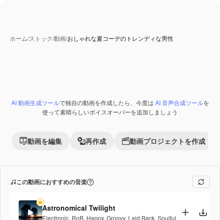
ホーム
/
ストック
/
動画
/
おしゃれな夏コーデのトレンディな男性
AI 動画生成ツール
で独自の動画を作成したら、今度は
AI 音声合成ツール
を
使って素晴らしいボイスオーバーを追加しましょう
動画を編集
再作成
動画プロジェクトを作成
この動画におすすめの音楽
Astronomical Twilight
Electronic
,
RnB
,
Happy
,
Groovy
,
Laid Back
,
Soulful