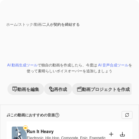
ホーム
/
ストック
/
動画
/
二人が契約を締結する
AI 動画生成ツール
で独自の動画を作成したら、今度は
AI 音声合成ツール
を
使って素晴らしいボイスオーバーを追加しましょう
動画を編集
再作成
動画プロジェクトを作成
この動画におすすめの音楽
Run It Heavy
Electronic
,
Hip Hop
,
Corporate
,
Epic
,
Energetic