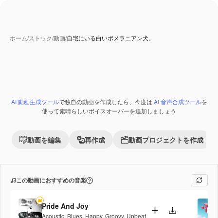
ホーム
/
ストック
/
動画
/
自宅にいる白いポメラニアン犬。
AI 動画生成ツール
で独自の動画を作成したら、今度は
AI 音声合成ツール
を
使って素晴らしいボイスオーバーを追加しましょう
動画を編集
再作成
動画プロジェクトを作成
この動画におすすめの音楽
Pride And Joy
Acoustic
,
Blues
,
Happy
,
Groovy
,
Upbeat