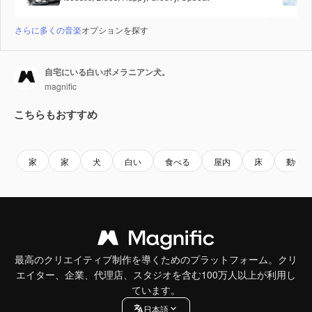
さらに多くの音楽
オプションを探す
自宅にいる白いポメラニアン犬。
magnific
こちらもおすすめ
Premium
Premium
家
家
犬
白い
食べる
屋内
床
動物
最高のクリエイティブ制作を導くためのプラットフォーム。クリ
エイター、企業、代理店、スタジオを含む100万人以上が利用し
ています。
日本語