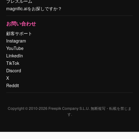
プレスルーム
magnific.aiをお探しですか？
お問い合わせ
顧客サポート
Instagram
YouTube
LinkedIn
TikTok
Discord
X
Reddit
Copyright © 2010-
2026
Freepik Company S.L.U.
無断複写・転載を禁じま
す
.