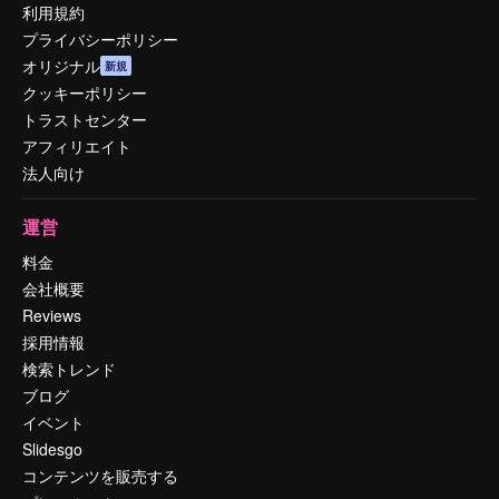
利用規約
プライバシーポリシー
オリジナル
新規
クッキーポリシー
トラストセンター
アフィリエイト
法人向け
運営
料金
会社概要
Reviews
採用情報
検索トレンド
ブログ
イベント
Slidesgo
コンテンツを販売する