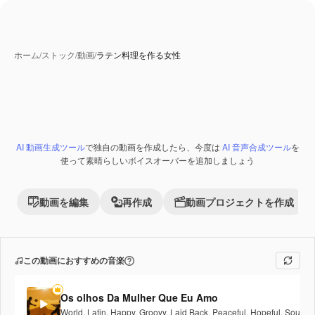
ホーム
/
ストック
/
動画
/
ラテン料理を作る女性
AI 動画生成ツール
で独自の動画を作成したら、今度は
AI 音声合成ツール
を
使って素晴らしいボイスオーバーを追加しましょう
動画を編集
再作成
動画プロジェクトを作成
この動画におすすめの音楽
Os olhos Da Mulher Que Eu Amo
World
,
Latin
,
Happy
,
Groovy
,
Laid Back
,
Peaceful
,
Hopeful
,
Soulful