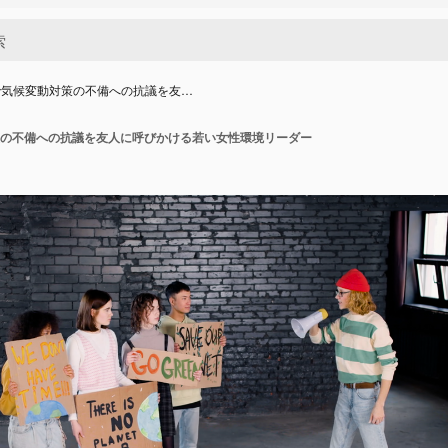
で気候変動対策の不備への抗議を友…
の不備への抗議を友人に呼びかける若い女性環境リーダー