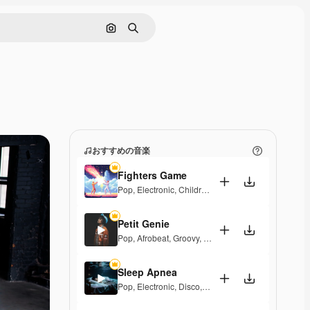
画像で検索
検索
おすすめの音楽
Fighters Game
Pop
,
Electronic
,
Children
,
Synthwave
,
Epic
,
Energet
Petit Genie
Pop
,
Afrobeat
,
Groovy
,
Energetic
,
Upbeat
Sleep Apnea
Pop
,
Electronic
,
Disco
,
Groovy
,
Energetic
,
Soulful
,
E