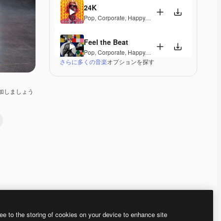
24K
Pop
,
Corporate
,
Happy
,
Energetic
,
Playful
,
Exciting
Feel the Beat
Pop
,
Corporate
,
Happy
,
Groovy
,
Energetic
,
Exciting
さらに多くの音楽
オプションを探す
Dominion
Pop
,
Electronic
,
Corporate
,
Happy
,
Groovy
,
Energet
加しましょう
Freaky Trumpets
Pop
,
Electronic
,
Groovy
,
Energetic
,
Playful
,
Upbeat
A Different Life
Pop
,
Corporate
,
Happy
,
Groovy
,
Energetic
Nothing Can Stop Us
Pop
,
Electronic
,
Funk
,
Disco
,
Groovy
,
Energetic
,
Sou
ee to the storing of cookies on your device to enhance site