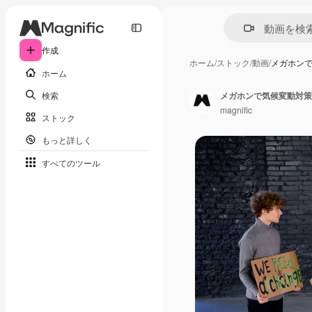
作成
ホーム
/
ストック
/
動画
/
メガホン
ホーム
検索
メガホンで気候変動対策
magnific
ストック
もっと詳しく
すべてのツール