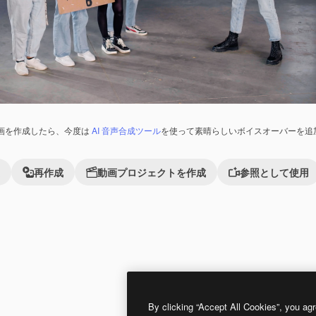
画を作成したら、今度は
AI 音声合成ツール
を使って素晴らしいボイスオーバーを追
再作成
動画プロジェクトを作成
参照として使用
By clicking “Accept All Cookies”, you agr