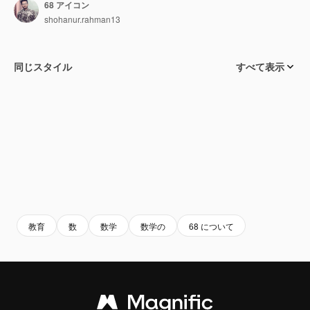
68 アイコン
shohanur.rahman13
同じスタイル
すべて表示
教育
数
数学
数学の
68 について