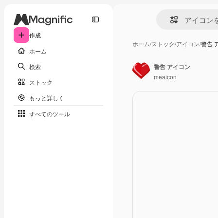
作成
ホーム
/
ストック
/
アイコン
/
警告 
ホーム
検索
警告 アイコン
meaicon
ストック
もっと詳しく
すべてのツール