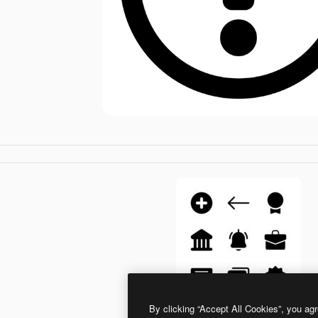
By clicking “Accept All Cookies”, you agr
Generic black fill