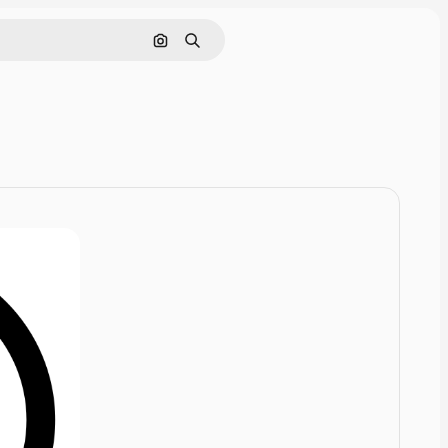
画像で検索
検索