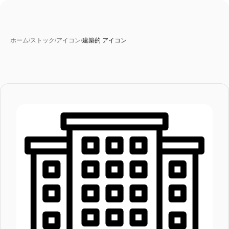
ホーム
/
ストック
/
アイコン
/
建築的 アイコン