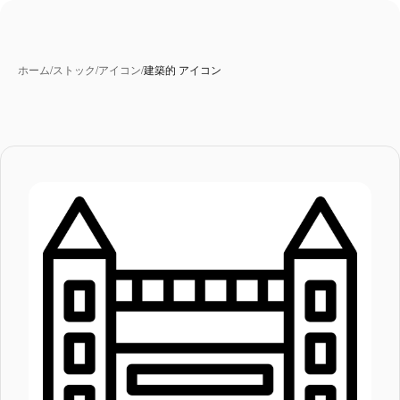
ホーム
/
ストック
/
アイコン
/
建築的 アイコン