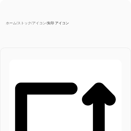
ホーム
/
ストック
/
アイコン
/
矢印 アイコン