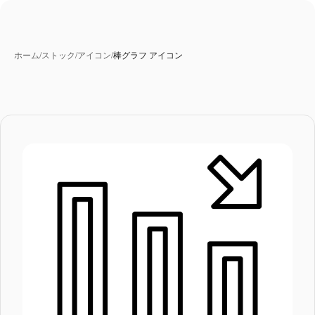
ホーム
/
ストック
/
アイコン
/
棒グラフ アイコン