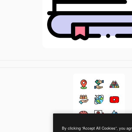
By clicking “Accept All Cookies”, you agr
Detailed Rounded Lineal color