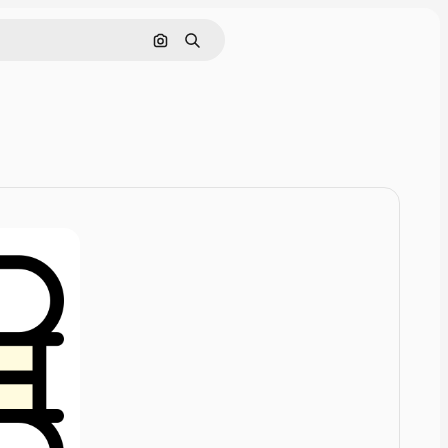
画像で検索
検索