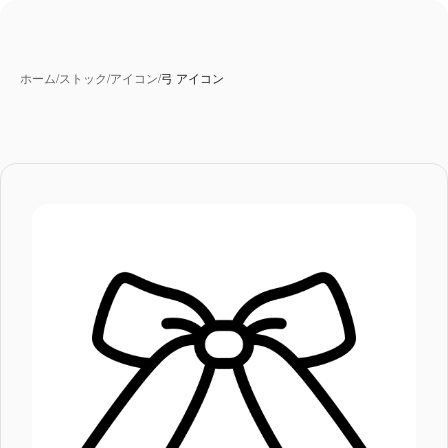
ホーム
/
ストック
/
アイコン
/
弓 アイコン