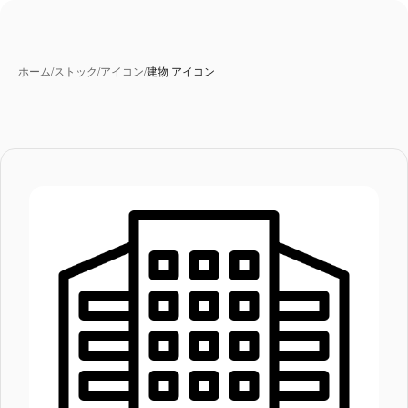
ホーム
/
ストック
/
アイコン
/
建物 アイコン