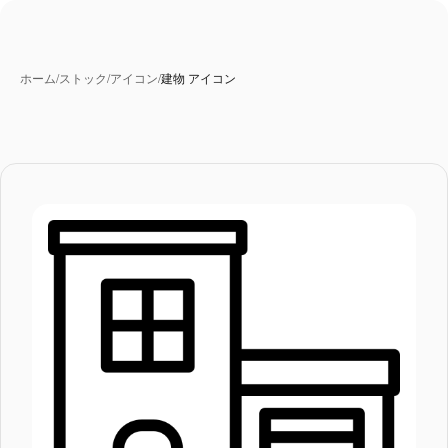
ホーム
/
ストック
/
アイコン
/
建物 アイコン